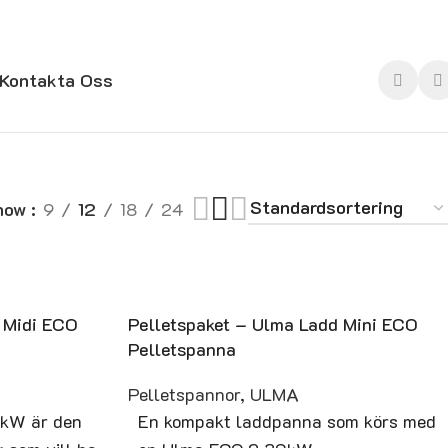
Kontakta Oss
how
9
12
18
24
 Midi ECO
Pelletspaket – Ulma Ladd Mini ECO
Pelletspanna
Pelletspannor
,
ULMA
kW är den
En kompakt laddpanna som körs med