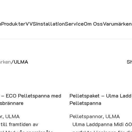
m
Produkter
VVS
Installation
Service
Om Oss
Varumärken
rken
/
ULMA
S
t – ECO Pelletspanna med
Pelletspaket – Ulma Ladd
sbrännare
Pelletspanna
r
,
ULMA
Pelletspannor
,
ULMA
ill framtiden av
Ulma Laddpanna Midi 60