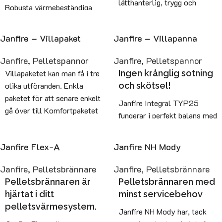
lätthanterlig, trygg och
Robusta värmebeständiga
miljövänlig uppvärmning,
gjutdelar garanterar lång
Den har en överlägsen
livslängd och låga
Janfire – Villapaket
Janfire – Villapanna
reglerbarhet med möjlighet
underhållskostnader för
att ta ut effekt från 3kW –
brännaren.
Janfire
,
Pelletspannor
Janfire
,
Pelletspannor
46kW beroende på årstid
Villapaketet kan man få i tre
Ingen krånglig sotning
BeQuem 20 passar perfekt
och behov. Med två
olika utföranden. Enkla
och skötsel!
för den villaägare som vill
självrengörande Janfire NH
paketet för att senare enkelt
ha en lättskött och pålitlig
pelletsbrännare erhålls den
Janfire Integral TYP25
gå över till Komfortpaketet
uppvärmning.
unika regleringen av effekten
fungerar i perfekt balans med
och få det bekvämt eller
och dessutom en 50%
Janfire pelletsbrännare av
Tillverkas av Ariterm Energy
Pluspaketet för
driftreserv. Den är dessutom
både ny och tidigare modell.
OY i Finland.
Janfire Flex-A
Janfire NH Mody
bekvämlighet och högre
okänslig för olika
Brännaren kan enkelt
verkningsgrad.
pelletskvalitéer.
anslutas utan att
Janfire
,
Pelletsbrännare
Janfire
,
Pelletsbrännare
Genom vårt återförsäljarnät
anpassningar på pannan
Duoflame är det perfekta
Pelletsbrännaren är
Pelletsbrännaren med
får du professionell hjälp i
behöver göras.
valet för mindre
hjärtat i ditt
minst servicebehov
ditt närområde.
hyresfastigheter och större
pelletsvärmesystem.
Tack vare den stora
Janfire NH Mody har, tack
enskilda hus. Pannan är
vattenvolymen i pannan så