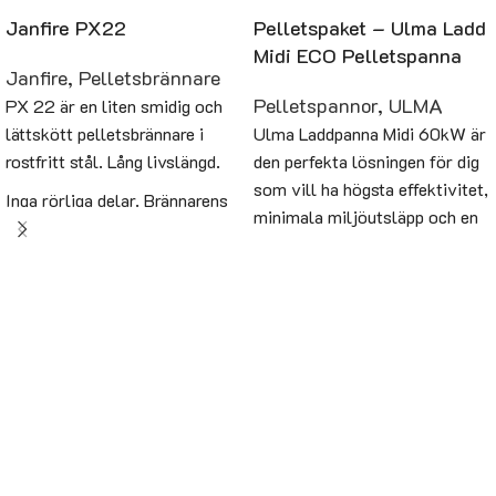
Janfire PX22
Pelletspaket – Ulma Ladd
Midi ECO Pelletspanna
Janfire
,
Pelletsbrännare
Pelletspannor
,
ULMA
PX 22 är en liten smidig och
lättskött pelletsbrännare i
Ulma Laddpanna Midi 60kW är
rostfritt stål. Lång livslängd.
den perfekta lösningen för dig
som vill ha högsta effektivitet,
Inga rörliga delar. Brännarens
minimala miljöutsläpp och en
säkerhet är hög med inbyggda
snygg, enkel design i en och
skydd som fallrör,
samma produkt. Tillverkad i
överhettningsskydd samt
Sverige, med välbeprövad
övervakningssensor för lågan.
teknik och högsta
Brännaren startar och stannar
verkningsgrad är Ulma
automatiskt samt anpassar
Laddpanna Midi ett utmärkt val
effekten efter
för ditt hem.
panntemperaturen.
Vårt unika högpresterande
Tillverkas av Janfire AB i
tändelement är utformat för