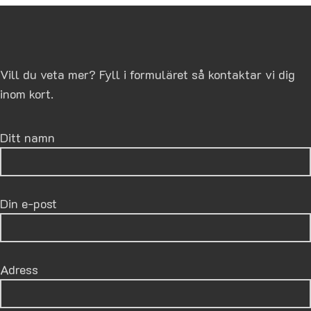
Åmål / Sverige.
att snabbt och pålitligt tända
brännaren, så att du kan njuta
av en varm och bekväm miljö
utan några bekymmer. Med en
Vill du veta mer? Fyll i formuläret så kontaktar vi dig
helautomatisk sotning och
stående rökgastuber får du en
inom kort.
nästan underhållsfri
anläggning, med minimalt
Ditt namn
underhåll och maximal
prestanda.
Med en vattenvolym på 72 L
Din e-post
och en ackumulatortank på
minst 500 L är den tillräckligt
stor för att ge dig tillräckligt
med värme utan att ta upp för
Adress
mycket utrymme.
Med sin helautomatiska